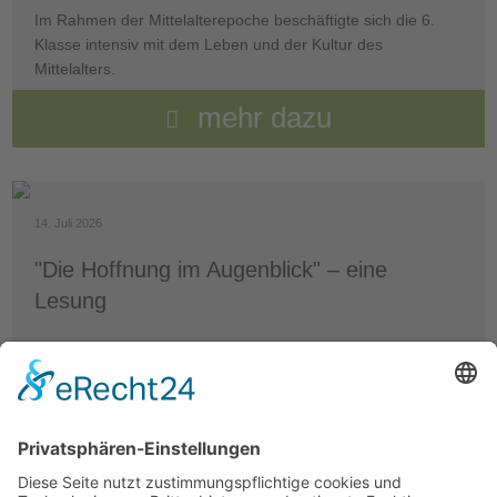
Im Rahmen der Mittelalterepoche beschäftigte sich die 6.
Klasse intensiv mit dem Leben und der Kultur des
Mittelalters.
mehr dazu
14. Juli 2026
"Die Hoffnung im Augenblick" – eine
Lesung
Am Samstag, den 11. Juli, fand um 19.30 Uhr in der Aula die
Lesung „Die Hoffnung im Augenblick“ statt.
mehr dazu